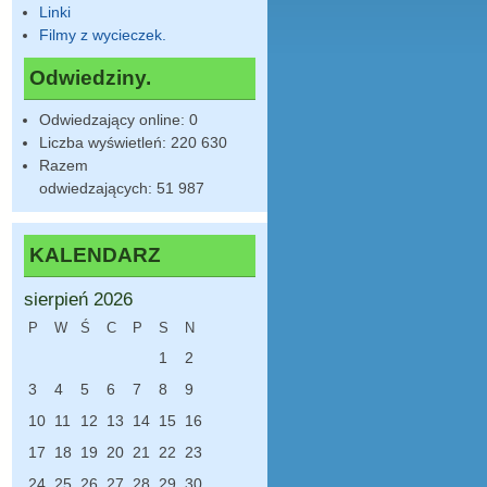
Linki
Filmy z wycieczek.
Odwiedziny.
Odwiedzający online:
0
Liczba wyświetleń:
220 630
Razem
odwiedzających:
51 987
KALENDARZ
sierpień 2026
P
W
Ś
C
P
S
N
1
2
3
4
5
6
7
8
9
10
11
12
13
14
15
16
17
18
19
20
21
22
23
24
25
26
27
28
29
30