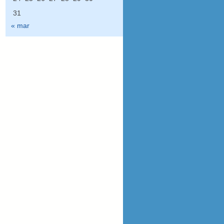
31
« mar