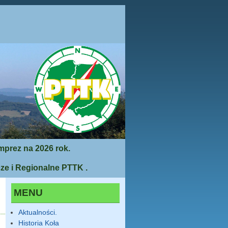
mprez na 2026 rok.
ze i Regionalne PTTK .
MENU
Aktualności.
Historia Koła