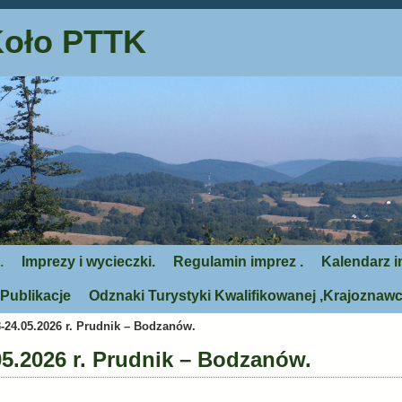
Koło PTTK
.
Imprezy i wycieczki.
Regulamin imprez .
Kalendarz i
Publikacje
Odznaki Turystyki Kwalifikowanej ,Krajoznawc
-24.05.2026 r. Prudnik – Bodzanów.
05.2026 r. Prudnik – Bodzanów.