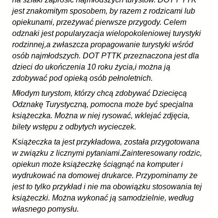
jest znakomitym sposobem, by razem z rodzicami lub
opiekunami, przeżywać pierwsze przygody. Celem
odznaki jest popularyzacja wielopokoleniowej turystyki
rodzinnej,a zwłaszcza propagowanie turystyki wśród
osób najmłodszych. DOT PTTK przeznaczona jest dla
dzieci do ukończenia 10 roku życia,i można ją
zdobywać pod opieką osób pełnoletnich.
Młodym turystom, którzy chcą zdobywać Dziecięcą
Odznakę Turystyczną, pomocna może być specjalna
książeczka. Można w niej rysować, wklejać zdjęcia,
bilety wstępu z odbytych wycieczek.
Książeczka ta jest przykładowa, została przygotowana
w związku z licznymi pytaniami.Zainteresowany rodzic,
opiekun może książeczkę ściągnąć na komputer i
wydrukować na domowej drukarce.
Przypominamy że
jest to tylko przykład i nie ma obowiązku stosowania tej
książeczki. Można wykonać ją samodzielnie, według
własnego pomysłu.