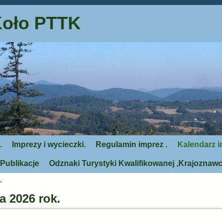
Koło PTTK
.
Imprezy i wycieczki.
Regulamin imprez .
Kalendarz i
Publikacje
Odznaki Turystyki Kwalifikowanej ,Krajoznawc
.
a 2026 rok.