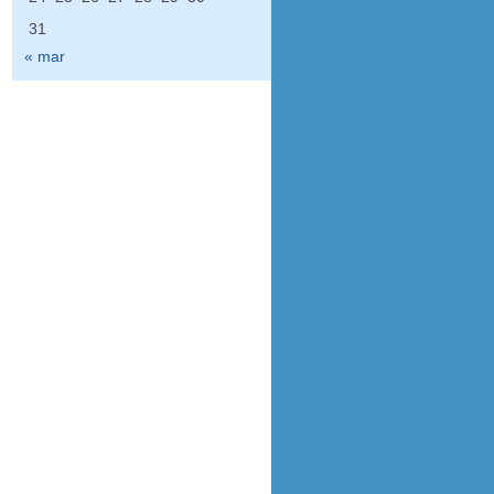
31
« mar