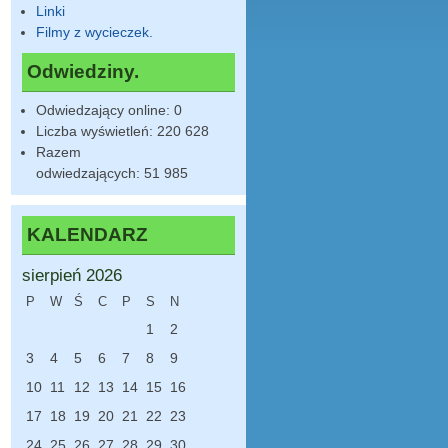
Linki
Filmy z wycieczek.
Odwiedziny.
Odwiedzający online:
0
Liczba wyświetleń:
220 628
Razem
odwiedzających:
51 985
KALENDARZ
sierpień 2026
P
W
Ś
C
P
S
N
1
2
3
4
5
6
7
8
9
10
11
12
13
14
15
16
17
18
19
20
21
22
23
24
25
26
27
28
29
30