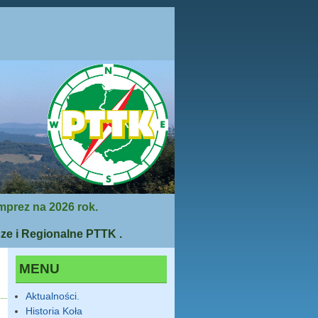
mprez na 2026 rok.
ze i Regionalne PTTK .
MENU
Aktualności.
Historia Koła