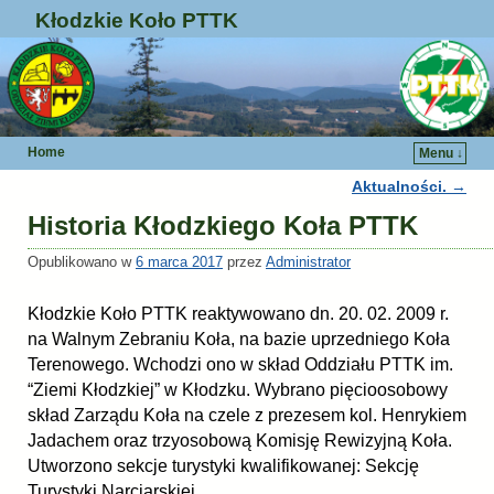
Kłodzkie Koło PTTK
Home
Menu ↓
Aktualności.
→
Nawigacja
Historia Kłodzkiego Koła PTTK
Opublikowano w
6 marca 2017
przez
Administrator
Kłodzkie Koło PTTK reaktywowano dn. 20. 02. 2009 r.
na Walnym Zebraniu Koła, na bazie uprzedniego Koła
Terenowego. Wchodzi ono w skład Oddziału PTTK im.
“Ziemi Kłodzkiej” w Kłodzku. Wybrano pięcioosobowy
skład Zarządu Koła na czele z prezesem kol. Henrykiem
Jadachem oraz trzyosobową Komisję Rewizyjną Koła.
Utworzono sekcje turystyki kwalifikowanej: Sekcję
Turystyki Narciarskiej